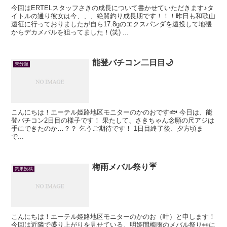
今回はERTELスタッフさきの成長について書かせていただきます♪タ
イトルの通り彼女は今、、、絶賛釣り成長期です！！！昨日も和歌山
遠征に行っておりましたが自ら17.8gのエクスパンダを遠投して地磯
からデカメバルを狙ってました！(笑) ...
能登バチコン二日目🌙
未分類
こんにちは！エーテル姫路地区モニターのかのおです🐟 今日は、能
登バチコン2日目の様子です！ 果たして、さきちゃん念願の尺アジは
手にできたのか…？？ 乞うご期待です！ 1日目終了後、夕方頃ま
で...
梅雨メバル祭り☔️
釣果投稿
こんにちは！エーテル姫路地区モニターのかのお（叶）と申します！
今回は近隣で盛り上がりを見せている、明姫間梅雨のメバル祭り👀に