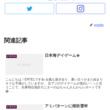
erteljp
関連記事
日本海デイゲーム☀️
釣果投稿
こんにちは！ERTELです👍 台風も過ぎ去り、暑い日々がまた始まり
そうな予感がしていますが、 豆アジのデイゲームが面白い！っと言
うことで、兵庫明石地区モニターの山ちゃんさんからレポートです
😁 ...
アミパターンに桜吹雪🌸
釣果投稿