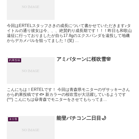
今回はERTELスタッフさきの成長について書かせていただきます♪タ
イトルの通り彼女は今、、、絶賛釣り成長期です！！！昨日も和歌山
遠征に行っておりましたが自ら17.8gのエクスパンダを遠投して地磯
からデカメバルを狙ってました！(笑) ...
アミパターンに桜吹雪🌸
釣果投稿
こんにちは！ERTELです！ 今回は青森県モニターのザサッキーさん
から釣果投稿です🐟 新カラーの桜吹雪が大活躍しているようです
(^^) こんにちは😃青森でモニターをさせてもらってま...
能登バチコン二日目🌙
未分類