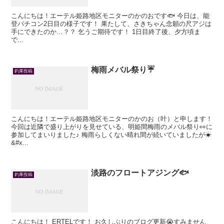
こんにちは！エーテル姫路地区モニターのかのおです🐟 今日は、能
登バチコン2日目の様子です！ 果たして、さきちゃん念願の尺アジは
手にできたのか…？？ 乞うご期待です！ 1日目終了後、夕方頃ま
で...
梅雨メバル祭り☔️
釣果投稿
こんにちは！エーテル姫路地区モニターのかのお（叶）と申します！
今回は近隣で盛り上がりを見せている、明姫間梅雨のメバル祭り👀に
参加してまいりました♪ 梅雨らしくない晴れ間が続いていましたが☀
&#x...
淡路のフロートアジング🐟
釣果投稿
こんにちは！ ERTELです！ お久しぶりのブログ更新😭すみません